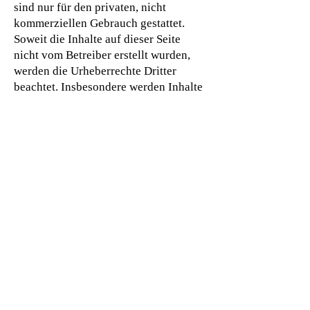
sind nur für den privaten, nicht
kommerziellen Gebrauch gestattet.
Soweit die Inhalte auf dieser Seite
nicht vom Betreiber erstellt wurden,
werden die Urheberrechte Dritter
beachtet. Insbesondere werden Inhalte
Dritter als solche gekennzeichnet.
Sollten Sie trotzdem auf eine
Urheberrechtsverletzung aufmerksam
werden, bitten wir um einen
entsprechenden Hinweis. Bei
Bekanntwerden von
Rechtsverletzungen werden wir
derartige Inhalte umgehend entfernen.
Quelle:
https://www.e-
recht24.de/impressum-generator.html
Informations